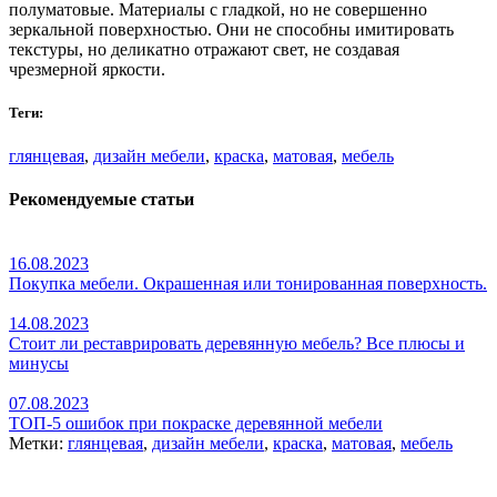
полуматовые. Материалы с гладкой, но не совершенно
зеркальной поверхностью. Они не способны имитировать
текстуры, но деликатно отражают свет, не создавая
чрезмерной яркости.
Теги:
глянцевая
,
дизайн мебели
,
краска
,
матовая
,
мебель
Рекомендуемые статьи
16.08.2023
Покупка мебели. Окрашенная или тонированная поверхность.
14.08.2023
Стоит ли реставрировать деревянную мебель? Все плюсы и
минусы
07.08.2023
ТОП-5 ошибок при покраске деревянной мебели
Метки:
глянцевая
,
дизайн мебели
,
краска
,
матовая
,
мебель